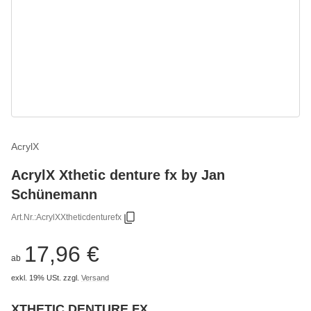
AcrylX
AcrylX Xthetic denture fx by Jan
Schünemann
Art.Nr.:
AcrylXXtheticdenturefx
17,96 €
ab
exkl. 19% USt.
zzgl.
Versand
XTHETIC DENTURE FX