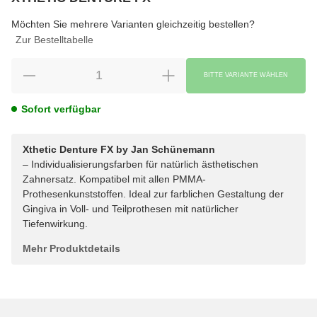
wählen
Bitte wählen Sie eine Variation.
Möchten Sie mehrere Varianten gleichzeitig bestellen?
Zur Bestelltabelle
BITTE VARIANTE WÄHLEN
Sofort verfügbar
Xthetic Denture FX by Jan Schünemann
– Individualisierungsfarben für natürlich ästhetischen
Zahnersatz. Kompatibel mit allen PMMA-
Prothesenkunststoffen. Ideal zur farblichen Gestaltung der
Gingiva in Voll- und Teilprothesen mit natürlicher
Tiefenwirkung.
Mehr Produktdetails