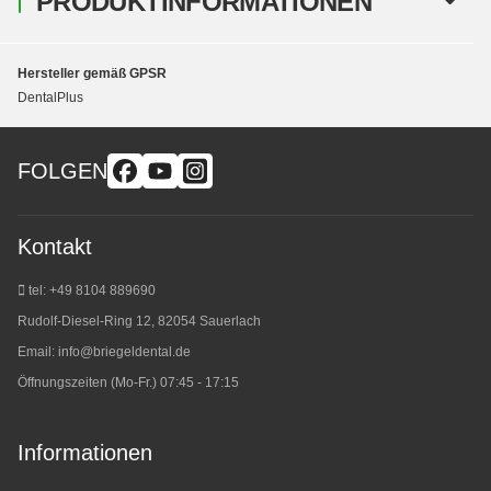
PRODUKTINFORMATIONEN
Hersteller gemäß GPSR
DentalPlus
FOLGEN
Kontakt
tel: +49 8104 889690
Rudolf-Diesel-Ring 12, 82054 Sauerlach
Email:
info@briegeldental.de
Öffnungszeiten (Mo-Fr.) 07:45 - 17:15
Informationen