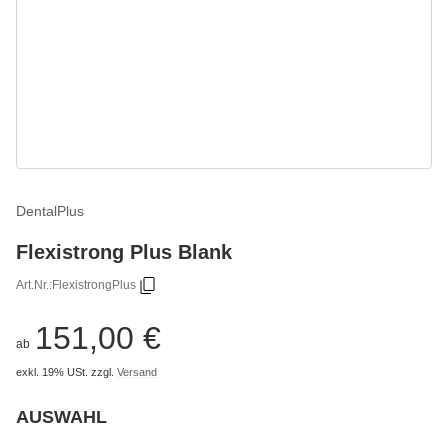
DentalPlus
Flexistrong Plus Blank
Art.Nr.:
FlexistrongPlus
151,00 €
ab
exkl. 19% USt.
zzgl.
Versand
AUSWAHL
wählen
Bitte wählen Sie eine Variation.