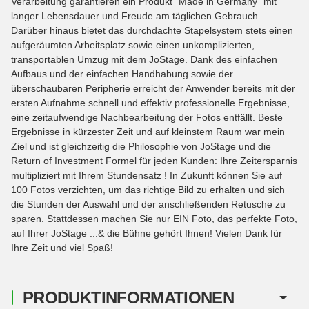
Verarbeitung garantieren ein Produkt "Made in Germany" mit
langer Lebensdauer und Freude am täglichen Gebrauch.
Darüber hinaus bietet das durchdachte Stapelsystem stets einen
aufgeräumten Arbeitsplatz sowie einen unkomplizierten,
transportablen Umzug mit dem JoStage. Dank des einfachen
Aufbaus und der einfachen Handhabung sowie der
überschaubaren Peripherie erreicht der Anwender bereits mit der
ersten Aufnahme schnell und effektiv professionelle Ergebnisse,
eine zeitaufwendige Nachbearbeitung der Fotos entfällt. Beste
Ergebnisse in kürzester Zeit und auf kleinstem Raum war mein
Ziel und ist gleichzeitig die Philosophie von JoStage und die
Return of Investment Formel für jeden Kunden: Ihre Zeitersparnis
multipliziert mit Ihrem Stundensatz ! In Zukunft können Sie auf
100 Fotos verzichten, um das richtige Bild zu erhalten und sich
die Stunden der Auswahl und der anschließenden Retusche zu
sparen. Stattdessen machen Sie nur EIN Foto, das perfekte Foto,
auf Ihrer JoStage ...& die Bühne gehört Ihnen! Vielen Dank für
Ihre Zeit und viel Spaß!
PRODUKTINFORMATIONEN