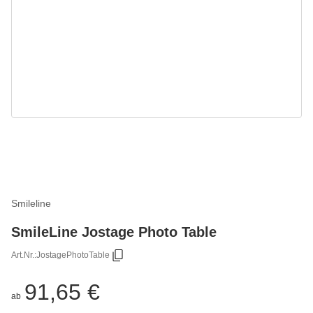
Smileline
SmileLine Jostage Photo Table
Art.Nr.:
JostagePhotoTable
91,65 €
ab