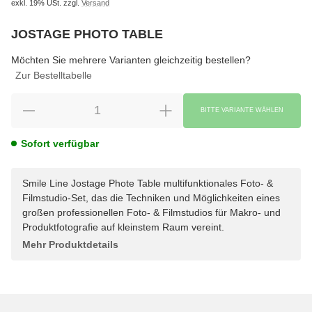
exkl. 19% USt.
zzgl.
Versand
JOSTAGE PHOTO TABLE
wählen
Bitte wählen Sie eine Variation.
Möchten Sie mehrere Varianten gleichzeitig bestellen?
Zur Bestelltabelle
BITTE VARIANTE WÄHLEN
Sofort verfügbar
Smile Line Jostage Phote Table multifunktionales Foto- &
Filmstudio-Set, das die Techniken und Möglichkeiten eines
großen professionellen Foto- & Filmstudios für Makro- und
Produktfotografie auf kleinstem Raum vereint.
Mehr Produktdetails