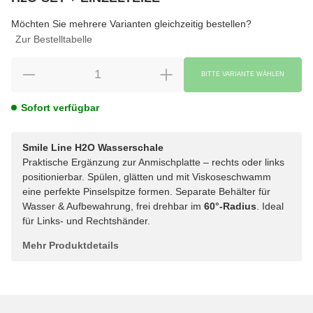
wählen
Bitte wählen Sie eine Variation.
Möchten Sie mehrere Varianten gleichzeitig bestellen?
Zur Bestelltabelle
BITTE VARIANTE WÄHLEN
Sofort verfügbar
Smile Line H2O Wasserschale
Praktische Ergänzung zur Anmischplatte – rechts oder links
positionierbar. Spülen, glätten und mit Viskoseschwamm
eine perfekte Pinselspitze formen. Separate Behälter für
Wasser & Aufbewahrung, frei drehbar im
60°-Radius
. Ideal
für Links- und Rechtshänder.
Mehr Produktdetails