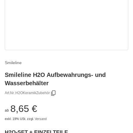
Smileline
Smileline H2O Aufbewahrungs- und
Wasserbehälter
Art.Nr.:
H2OKeramikZubehör
8,65 €
ab
exkl. 19% USt.
zzgl.
Versand
H2O-SET + EINZELTEILE