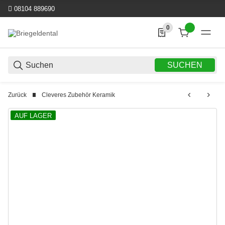
08104 889690
0
0 Produkte in der List
SUCHEN
Zurück
Cleveres Zubehör Keramik
AUF LAGER