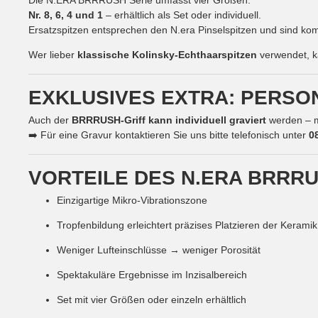
Die N.ERA BRRRUSH Serie umfasst vier Größen:
Nr. 8, 6, 4 und 1
– erhältlich als Set oder individuell.
Ersatzspitzen entsprechen den N.era Pinselspitzen und sind kom
Wer lieber
klassische Kolinsky-Echthaarspitzen
verwendet, k
EXKLUSIVES EXTRA: PERSO
Auch der
BRRRUSH-Griff kann individuell graviert
werden – mi
➡️ Für eine Gravur kontaktieren Sie uns bitte telefonisch unter
0
VORTEILE DES N.ERA BRRR
Einzigartige Mikro-Vibrationszone
Tropfenbildung erleichtert präzises Platzieren der Keramik
Weniger Lufteinschlüsse → weniger Porosität
Spektakuläre Ergebnisse im Inzisalbereich
Set mit vier Größen oder einzeln erhältlich