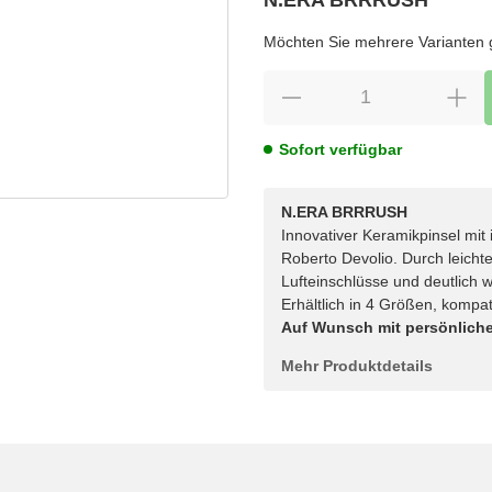
wählen
Bitte wählen Sie eine Variation.
Möchten Sie mehrere Varianten gl
Sofort verfügbar
N.ERA BRRRUSH
Innovativer Keramikpinsel mit 
Roberto Devolio. Durch leichte
Lufteinschlüsse und deutlich w
Erhältlich in 4 Größen, kompat
Auf Wunsch mit persönliche
Mehr Produktdetails