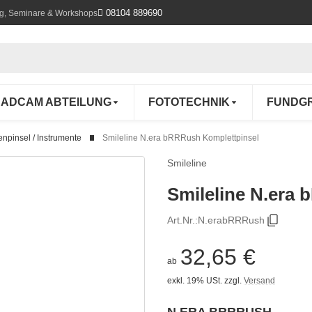
08104 889690
ung, Seminare & Workshops
ADCAM ABTEILUNG
FOTOTECHNIK
FUNDG
enpinsel / Instrumente
Smileline N.era bRRRush Komplettpinsel
Smileline
Smileline N.era
Art.Nr.:
N.erabRRRush
32,65 €
ab
exkl. 19% USt.
zzgl.
Versand
N.ERA BRRRUSH