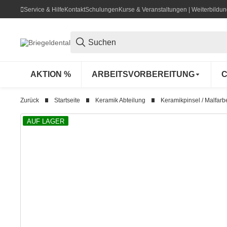
Service & Hilfe
Kontakt
Schulungen
Kurse & Veranstaltungen | Weiterbild
AKTION %
ARBEITSVORBEREITUNG
C
Zurück
Startseite
Keramik Abteilung
Keramikpinsel / Malfarb
AUF LAGER