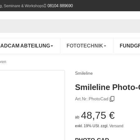
08104 889690
ung, Seminare & Workshops
ADCAM ABTEILUNG
FOTOTECHNIK
FUNDG
oren
Smileline
Smileline Photo-
Art.Nr.:
PhotoCad
48,75 €
ab
exkl. 19% USt.
zzgl.
Versand
PHOTO-CAD