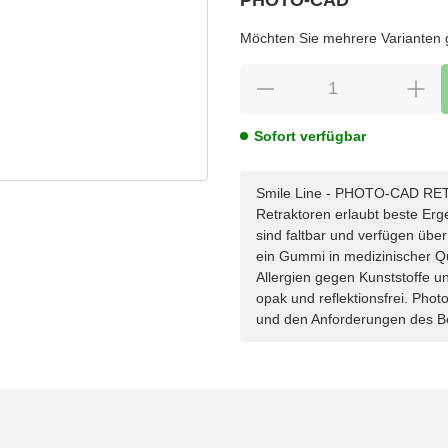
wählen
Bitte wählen Sie eine Variation.
Möchten Sie mehrere Varianten gl
Sofort verfügbar
Smile Line - PHOTO-CAD RET
Retraktoren erlaubt beste Er
sind faltbar und verfügen über
ein Gummi in medizinischer Qua
Allergien gegen Kunststoffe u
opak und reflektionsfrei. Ph
und den Anforderungen des B