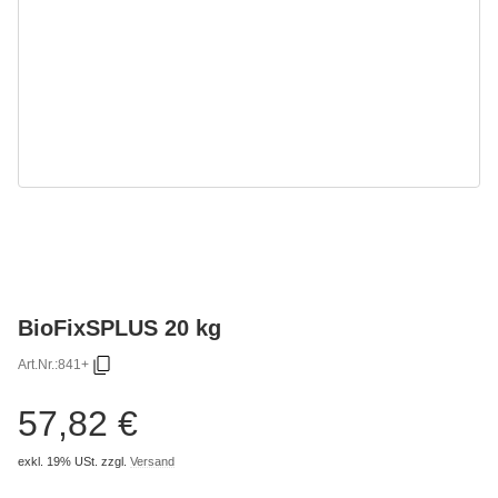
BioFixSPLUS 20 kg
Art.Nr.:
841+
57,82 €
exkl. 19% USt.
zzgl.
Versand