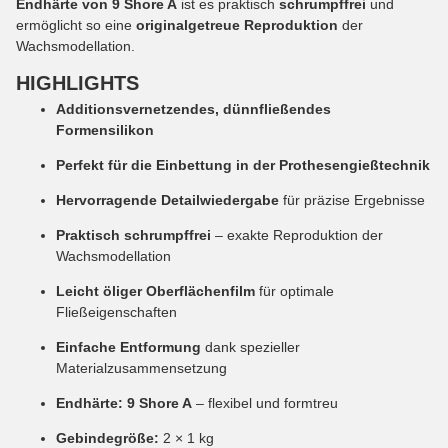
Endhärte von 9 Shore A
ist es praktisch
schrumpffrei
und
ermöglicht so eine
originalgetreue Reproduktion
der
Wachsmodellation.
HIGHLIGHTS
Additionsvernetzendes, dünnfließendes
Formensilikon
Perfekt für die Einbettung in der Prothesengießtechnik
Hervorragende Detailwiedergabe
für präzise Ergebnisse
Praktisch schrumpffrei
– exakte Reproduktion der
Wachsmodellation
Leicht öliger Oberflächenfilm
für optimale
Fließeigenschaften
Einfache Entformung
dank spezieller
Materialzusammensetzung
Endhärte: 9 Shore A
– flexibel und formtreu
Gebindegröße:
2 × 1 kg