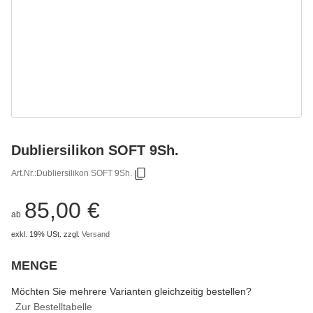
Dubliersilikon SOFT 9Sh.
Art.Nr.:
Dubliersilikon SOFT 9Sh.
85,00 €
ab
exkl. 19% USt.
zzgl.
Versand
MENGE
wählen
Bitte wählen Sie eine Variation.
Möchten Sie mehrere Varianten gleichzeitig bestellen?
Zur Bestelltabelle