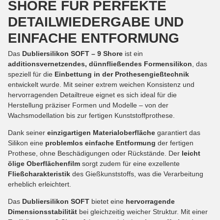
SHORE FÜR PERFEKTE
DETAILWIEDERGABE UND
EINFACHE ENTFORMUNG
Das
Dubliersilikon SOFT – 9 Shore
ist ein
additionsvernetzendes, dünnfließendes Formensilikon
, das
speziell für die
Einbettung in der Prothesengießtechnik
entwickelt wurde. Mit seiner extrem weichen Konsistenz und
hervorragenden Detailtreue eignet es sich ideal für die
Herstellung präziser Formen und Modelle – von der
Wachsmodellation bis zur fertigen Kunststoffprothese.
Dank seiner
einzigartigen Materialoberfläche
garantiert das
Silikon eine
problemlos einfache Entformung
der fertigen
Prothese, ohne Beschädigungen oder Rückstände. Der
leicht
ölige Oberflächenfilm
sorgt zudem für eine exzellente
Fließcharakteristik
des Gießkunststoffs, was die Verarbeitung
erheblich erleichtert.
Das
Dubliersilikon SOFT
bietet eine
hervorragende
Dimensionsstabilität
bei gleichzeitig weicher Struktur. Mit einer