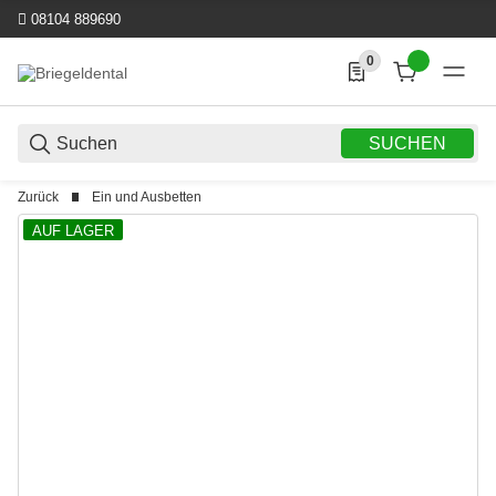
08104 889690
0
0 Produkte in der List
SUCHEN
Zurück
Ein und Ausbetten
AUF LAGER