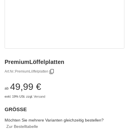
PremiumLöffelplatten
Art.Nr.:
PremiumLöffelplatten
49,99 €
ab
exkl. 19% USt.
zzgl.
Versand
GRÖSSE
wählen
Bitte wählen Sie eine Variation.
Möchten Sie mehrere Varianten gleichzeitig bestellen?
Zur Bestelltabelle