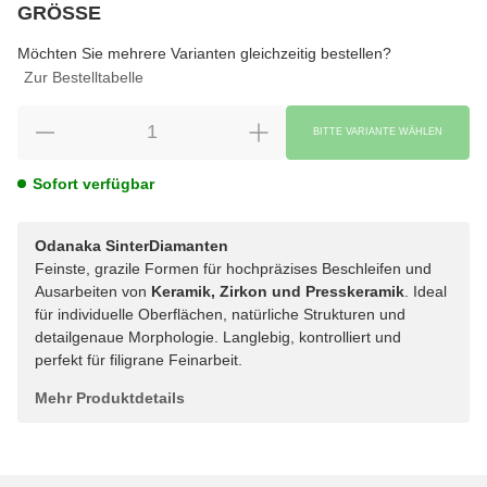
GRÖSSE
wählen
Bitte wählen Sie eine Variation.
Möchten Sie mehrere Varianten gleichzeitig bestellen?
Zur Bestelltabelle
BITTE VARIANTE WÄHLEN
Sofort verfügbar
Odanaka SinterDiamanten
Feinste, grazile Formen für hochpräzises Beschleifen und
Ausarbeiten von
Keramik, Zirkon und Presskeramik
. Ideal
für individuelle Oberflächen, natürliche Strukturen und
detailgenaue Morphologie. Langlebig, kontrolliert und
perfekt für filigrane Feinarbeit.
Mehr Produktdetails