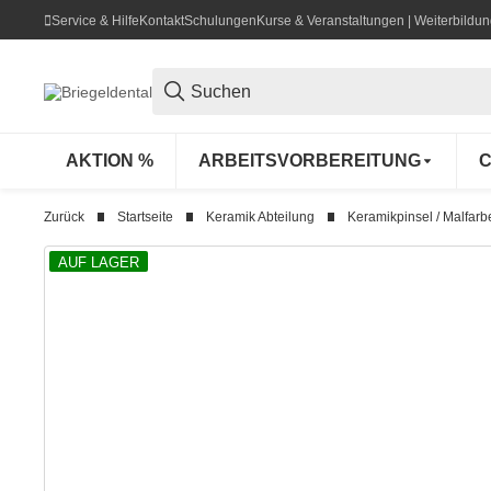
Service & Hilfe
Kontakt
Schulungen
Kurse & Veranstaltungen | Weiterbild
AKTION %
ARBEITSVORBEREITUNG
C
Zurück
Startseite
Keramik Abteilung
Keramikpinsel / Malfarb
AUF LAGER