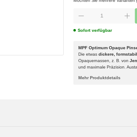
Möchten Sie mehrere Varianten gl
Sofort verfügbar
MPF Optimum Opaque Pinsel
Die etwas
dickere, formstabi
Opaquemassen, z. B. von
Jen
und maximale Präzision. Aust
Mehr Produktdetails