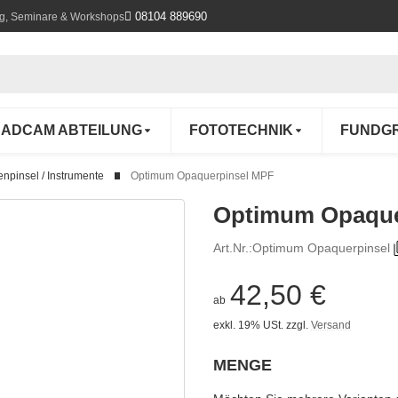
08104 889690
ung, Seminare & Workshops
ADCAM ABTEILUNG
FOTOTECHNIK
FUNDG
enpinsel / Instrumente
Optimum Opaquerpinsel MPF
Optimum Opaque
Art.Nr.:
Optimum Opaquerpinsel
42,50 €
ab
exkl. 19% USt.
zzgl.
Versand
MENGE
wählen
Bitte wählen Sie eine Variation.