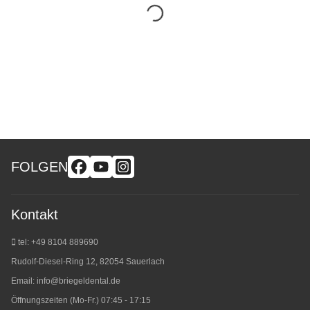
FOLGEN
Kontakt
tel: +49 8104 889690
Rudolf-Diesel-Ring 12, 82054 Sauerlach
Email:
info@briegeldental.de
Öffnungszeiten (Mo-Fr.) 07:45 - 17:15