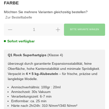
FARBE
wählen
Bitte wählen Sie eine Variation.
Möchten Sie mehrere Varianten gleichzeitig bestellen?
Zur Bestelltabelle
BITTE VARIANTE WÄHLEN
Sofort verfügbar
Q1 Rock Superhartgips
(Klasse 4)
überzeugt durch garantierte Expansionsstabilität, feine
Oberfläche, hohe Kantenstabilität und minimale Sprödigkeit.
Verpackt in
4 × 5 kg-Alubeuteln
– für frische, präzise und
langlebige Modelle.
Anmischverhältnis: 100gr : 20ml
Anmischzeit: 30s Vakuum
Verarbeitungszeit: 6-7 min
Entformbar: ca. 25 min
Härte nach 2h/24h: 310 N/mm²/340 N/mm²