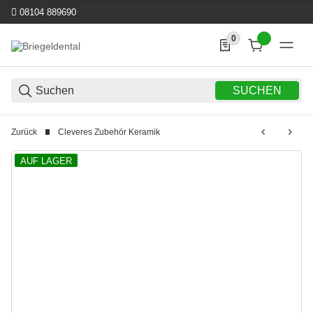
08104 889690
0
0 Produkte in der List
SUCHEN
Zurück
Cleveres Zubehör Keramik
AUF LAGER