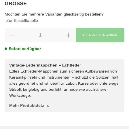
GRÖSSE
wählen
Bitte wählen Sie eine Variation.
Möchten Sie mehrere Varianten gleichzeitig bestellen?
Zur Bestelltabelle
BITTE VARIANTE WÄHLEN
Sofort verfügbar
Vintage-Ledermäppchen – Echtleder
Edles Echtleder-Mäppchen zum sicheren Aufbewahren von
Keramikpinseln und Instrumenten – schützt die Spitzen, hält
alles geordnet und ist ideal für Labor, Kurse oder unterwegs.
Stilvoll, langlebig und perfekt für neue wie auch ältere
Werkzeuge.
Mehr Produktdetails