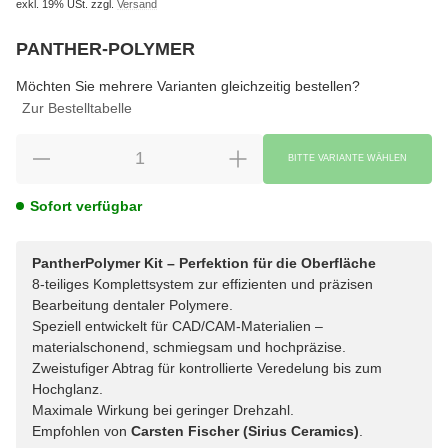
exkl. 19% USt.
zzgl.
Versand
PANTHER-POLYMER
wählen
Bitte wählen Sie eine Variation.
Möchten Sie mehrere Varianten gleichzeitig bestellen?
Zur Bestelltabelle
BITTE VARIANTE WÄHLEN
Sofort verfügbar
PantherPolymer Kit – Perfektion für die Oberfläche
8-teiliges Komplettsystem zur effizienten und präzisen
Bearbeitung dentaler Polymere.
Speziell entwickelt für CAD/CAM-Materialien –
materialschonend, schmiegsam und hochpräzise.
Zweistufiger Abtrag für kontrollierte Veredelung bis zum
Hochglanz.
Maximale Wirkung bei geringer Drehzahl.
Empfohlen von
Carsten Fischer (Sirius Ceramics)
.