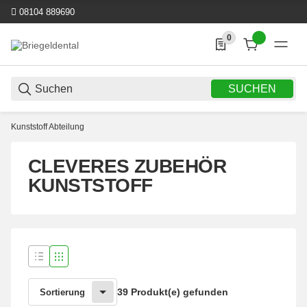
08104 889690
0
0 Produkte in der List
SUCHEN
Kunststoff Abteilung
CLEVERES ZUBEHÖR
KUNSTSTOFF
39 Produkt(e) gefunden
Sortierung