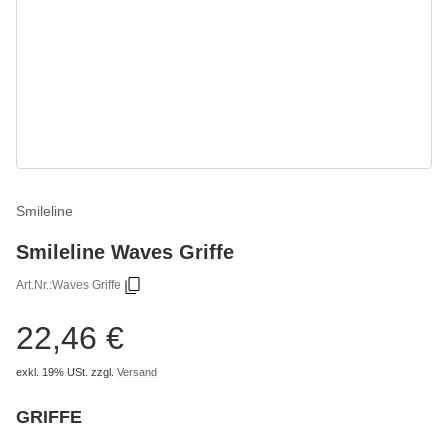
Smileline
Smileline Waves Griffe
Art.Nr.:
Waves Griffe
22,46 €
exkl. 19% USt.
zzgl.
Versand
GRIFFE
wählen
Bitte wählen Sie eine Variation.