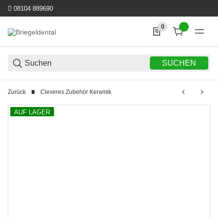
08104 889690
0
0 Produkte in der List
SUCHEN
Zurück
Cleveres Zubehör Keramik
AUF LAGER