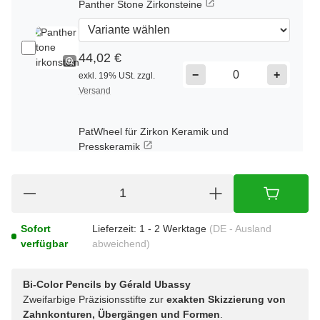
Panther Stone Zirkonsteine
44,02 €
−
+
exkl. 19% USt. zzgl.
Versand
PatWheel für Zirkon Keramik und
Presskeramik
53,54 €
−
+
exkl. 19% USt. zzgl.
Sofort
Lieferzeit:
1 - 2 Werktage
(DE - Ausland
Versand
verfügbar
abweichend)
Bi-Color Pencils by Gérald Ubassy
Zweifarbige Präzisionsstifte zur
exakten Skizzierung von
Zahnkonturen, Übergängen und Formen
.