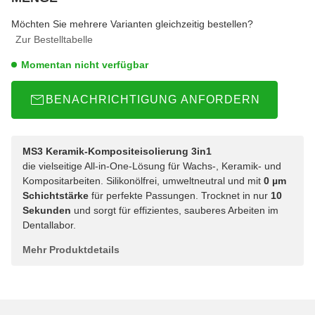
wählen
Bitte wählen Sie eine Variation.
Möchten Sie mehrere Varianten gleichzeitig bestellen?
Zur Bestelltabelle
Momentan nicht verfügbar
BENACHRICHTIGUNG ANFORDERN
MS3 Keramik-Kompositeisolierung 3in1
die vielseitige All-in-One-Lösung für Wachs-, Keramik- und
Kompositarbeiten. Silikonölfrei, umweltneutral und mit
0 µm
Schichtstärke
für perfekte Passungen. Trocknet in nur
10
Sekunden
und sorgt für effizientes, sauberes Arbeiten im
Dentallabor.
Mehr Produktdetails