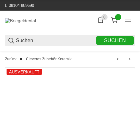
08104 889690
0
0 Produkte in der List
SUCHEN
Zurück
Cleveres Zubehör Keramik
AUSVERKAUFT