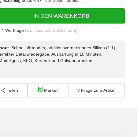
eichzeitig bestellen?
Zur Bestelltabelle
IN DEN WARENKORB
- 4 Werktage
(DE - Ausland abweichend)
Shore
: Schnellhärtendes, additionsvernetzendes Silikon (1:1)
perfekter Detailwiedergabe. Aushärtung in 10 Minuten,
r Modellguss, KFO, Keramik und Galvanoarbeiten.
Teilen
Merken
Frage zum Artikel