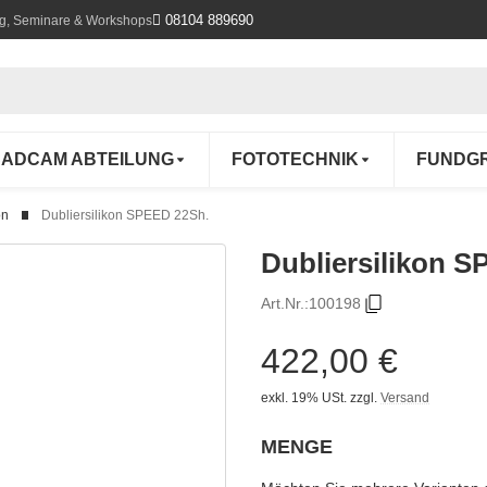
08104 889690
ung, Seminare & Workshops
ADCAM ABTEILUNG
FOTOTECHNIK
FUNDG
on
Dubliersilikon SPEED 22Sh.
Dubliersilikon S
Art.Nr.:
100198
422,00 €
exkl. 19% USt.
zzgl.
Versand
MENGE
wählen
Bitte wählen Sie eine Variation.