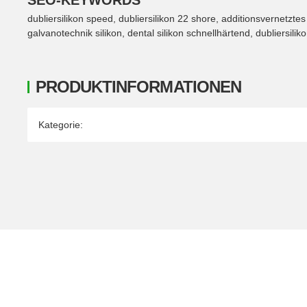
SEO-KEYWORDS
dubliersilikon speed, dubliersilikon 22 shore, additionsvernetztes 
galvanotechnik silikon, dental silikon schnellhärtend, dubliersilikon
PRODUKTINFORMATIONEN
Produkteigenschaft
Wert
Kategorie: