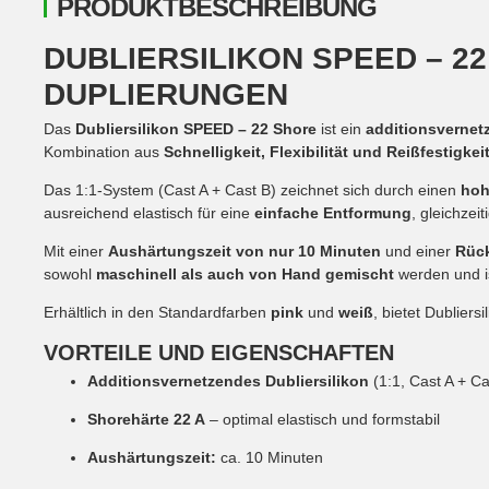
PRODUKTBESCHREIBUNG
DUBLIERSILIKON SPEED – 2
DUPLIERUNGEN
Das
Dubliersilikon SPEED – 22 Shore
ist ein
additionsvernet
Kombination aus
Schnelligkeit, Flexibilität und Reißfestigkei
Das 1:1-System (Cast A + Cast B) zeichnet sich durch einen
hoh
ausreichend elastisch für eine
einfache Entformung
, gleichzei
Mit einer
Aushärtungszeit von nur 10 Minuten
und einer
Rück
sowohl
maschinell als auch von Hand gemischt
werden und i
Erhältlich in den Standardfarben
pink
und
weiß
, bietet Dublier
VORTEILE UND EIGENSCHAFTEN
Additionsvernetzendes Dubliersilikon
(1:1, Cast A + Ca
Shorehärte 22 A
– optimal elastisch und formstabil
Aushärtungszeit:
ca. 10 Minuten