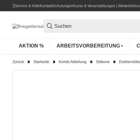
Service & Hilfe
Kontakt
Schulungen
Kurse & Veranstaltungen | Weiterbild
AKTION %
ARBEITSVORBEREITUNG
C
Zurück
Startseite
Kombi Abteilung
Silikone
Dubliersilik