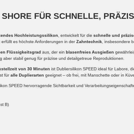
2 SHORE FÜR SCHNELLE, PRÄZI
zendes Hochleistungssilikon
, entwickelt für die
schnelle und präzis
t
erfüllt es höchste Anforderungen in der
Zahntechnik
, insbesondere 
en Flüssigkeitsgrad
aus, der ein
blasenfreies Ausgießen
gewährlei
tig aber stabil genug für präzise und detailgetreue Reproduktionen.
stellzeit von 30 Minuten
ist Dubliersilikon SPEED ideal für Labore, d
st für
alle Duplierarten
geeignet – ob frei, mit Manschette oder in Küve
silikon SPEED hervorragende Sichtbarkeit und Verarbeitungseigenschaft
st B)