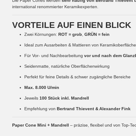
Die Paper Cones werden
sehr häufig von Bertrand Thievent 
international renommierter Keramikexperten.
VORTEILE AUF EINEN BLICK
Zwei Körnungen:
ROT = grob
,
GRÜN = fein
Ideal zum Ausarbeiten & Mattieren von Keramikoberfläch
Für Vor- und Nachbearbeitung
vor und nach dem Glanz
Seidenmatte, natürliche Oberflächenwirkung
Perfekt für feine Details & schwer zugängliche Bereiche
Max. 8.000 U/min
Jeweils
100 Stück inkl. Mandrell
Empfehlung von
Bertrand Thievent & Alexander Fink
Paper Cone Mini + Mandrell
– präzise, flexibel und von Top-T