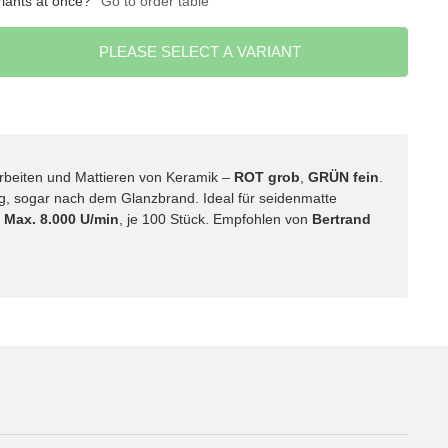
riants at once?
Go to order table
PLEASE SELECT A VARIANT
rbeiten und Mattieren von Keramik –
ROT grob
,
GRÜN fein
.
g, sogar nach dem Glanzbrand. Ideal für seidenmatte
.
Max. 8.000 U/min
, je 100 Stück. Empfohlen von
Bertrand