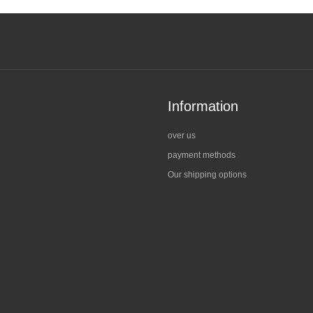
Information
over us
payment methods
Our shipping options