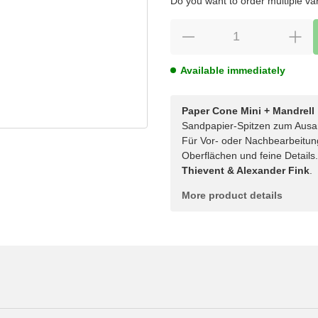
Do you want to order multiple va
Available immediately
Paper Cone Mini + Mandrell
Sandpapier-Spitzen zum Ausa
Für Vor- oder Nachbearbeitun
Oberflächen und feine Details
Thievent & Alexander Fink
.
More product details