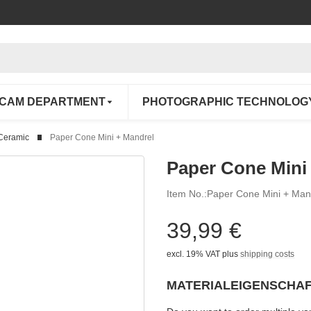
/CAM DEPARTMENT
PHOTOGRAPHIC TECHNOLOG
 Ceramic
Paper Cone Mini + Mandrel
Paper Cone Mini
Item No.:
Paper Cone Mini + Man
39,99 €
excl. 19% VAT
plus
shipping costs
MATERIALEIGENSCHA
Choose
Please select a variation.