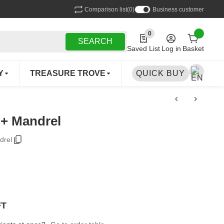
Comparison list
(0)
Business customer
0
0 Produkte in der Liste
SEARCH
Saved List
Log in
Basket
Y
TREASURE TROVE
CERAMICS DEPARTME
QUICK BUY
 + Mandrel
drel
FT