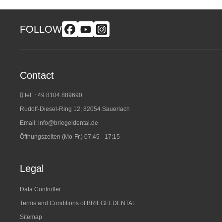
FOLLOW
Contact
tel: +49 8104 889690
Rudolf-Diesel-Ring 12, 82054 Sauerlach
Email:
info@briegeldental.de
Öffnungszeiten (Mo-Fr.) 07:45 - 17:15
Legal
Data Controller
Terms and Conditions of BRIEGELDENTAL
Sitemap