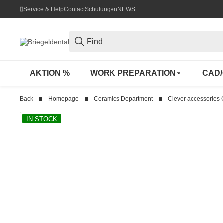
Service & Help
Contact
Schulungen
NEWS
AKTION %
WORK PREPARATION
CAD
Back
Homepage
Ceramics Department
Clever accessories
IN STOCK