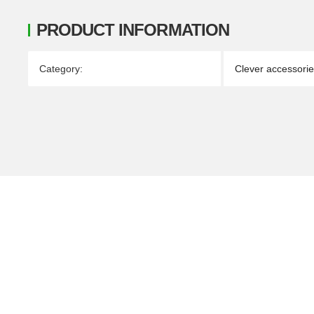
PRODUCT INFORMATION
Item information
Value
Category:
Clever accessori