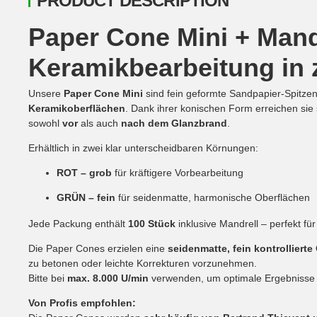
PRODUCT DESCRIPTION
Paper Cone Mini + Mandr
Keramikbearbeitung in
Unsere
Paper Cone Mini
sind fein geformte Sandpapier-Spitzen
Keramikoberflächen
. Dank ihrer konischen Form erreichen sie
sowohl
vor
als auch
nach dem Glanzbrand
.
Erhältlich in zwei klar unterscheidbaren Körnungen:
ROT – grob
für kräftigere Vorbearbeitung
GRÜN – fein
für seidenmatte, harmonische Oberflächen
Jede Packung enthält
100 Stück
inklusive Mandrell – perfekt für
Die Paper Cones erzielen eine
seidenmatte, fein kontrollierte
zu betonen oder leichte Korrekturen vorzunehmen.
Bitte bei
max. 8.000 U/min
verwenden, um optimale Ergebnisse u
Von Profis empfohlen: