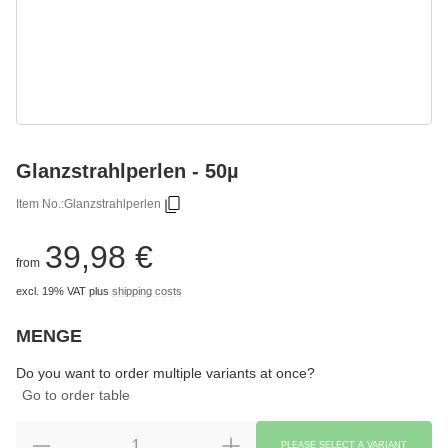
Glanzstrahlperlen - 50µ
Item No.:
Glanzstrahlperlen
39,98 €
from
excl. 19% VAT
plus
shipping costs
MENGE
Choose
Please select a variation.
Do you want to order multiple variants at once?
Go to order table
PLEASE SELECT A VARIANT