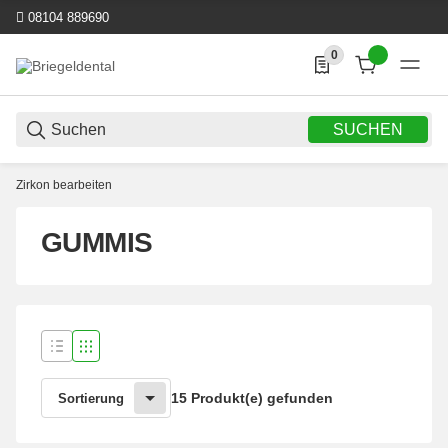
08104 889690
0
0 Produkte in der List
SUCHEN
Zirkon bearbeiten
GUMMIS
15 Produkt(e) gefunden
Sortierung