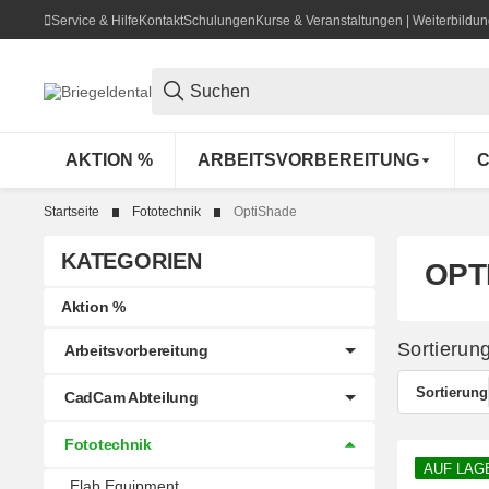
Service & Hilfe
Kontakt
Schulungen
Kurse & Veranstaltungen | Weiterbild
AKTION %
ARBEITSVORBEREITUNG
C
Startseite
Fototechnik
OptiShade
KATEGORIEN
OPT
Aktion %
Sortierun
Arbeitsvorbereitung
Sortierung
CadCam Abteilung
Fototechnik
AUF LAG
Elab Equipment