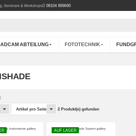
08104 889690
ung, Seminare & Workshops
ADCAM ABTEILUNG
FOTOTECHNIK
FUNDG
ISHADE
g
Artikel pro Seite
2 Produkt(e) gefunden
ER
AUF LAGER