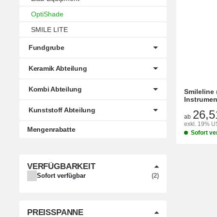
OptiShade
SMILE LITE
Fundgrube
Keramik Abteilung
Kombi Abteilung
Smileline
Instrumen
Kunststoff Abteilung
26,5
ab
exkl. 19% US
Mengenrabatte
Sofort ve
VERFÜGBARKEIT
ARTIKEL GEFUNDEN
Sofort verfügbar
2
PREISSPANNE