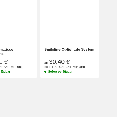
 matisse
Smileline Optishade System
te
1 €
30,40 €
ab
t.
zzgl.
Versand
exkl. 19% USt.
zzgl.
Versand
rfügbar
Sofort verfügbar