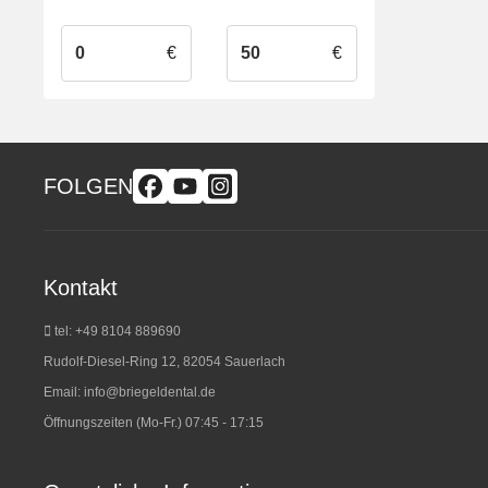
€
€
FOLGEN
Kontakt
tel: +49 8104 889690
Rudolf-Diesel-Ring 12, 82054 Sauerlach
Email:
info@briegeldental.de
Öffnungszeiten (Mo-Fr.) 07:45 - 17:15