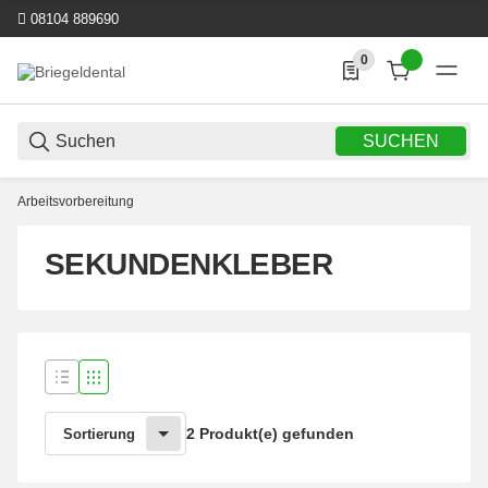
08104 889690
0
0 Produkte in der List
SUCHEN
Arbeitsvorbereitung
SEKUNDENKLEBER
2 Produkt(e) gefunden
Sortierung