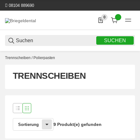
08104 889690
0
0 Produkte in der List
SUCHEN
Trennscheiben / Polierpasten
TRENNSCHEIBEN
9 Produkt(e) gefunden
Sortierung