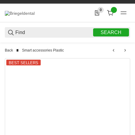
0
0 Produkte in der List
SEARCH
Back
Smart accessories Plastic
BEST SELLERS